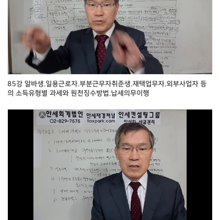
85강 알바생.일용근로자.부분근무자취준생.재택업무자.외부사업자 등
의 소득유형별 과세와 원천징수방법.납세의무이행