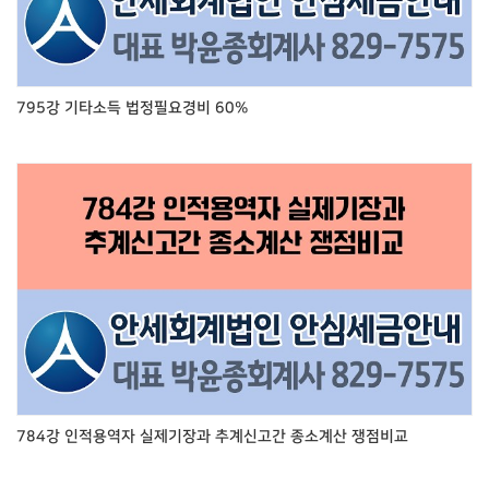
795강 기타소득 법정필요경비 60%
784강 인적용역자 실제기장과 추계신고간 종소계산 쟁점비교