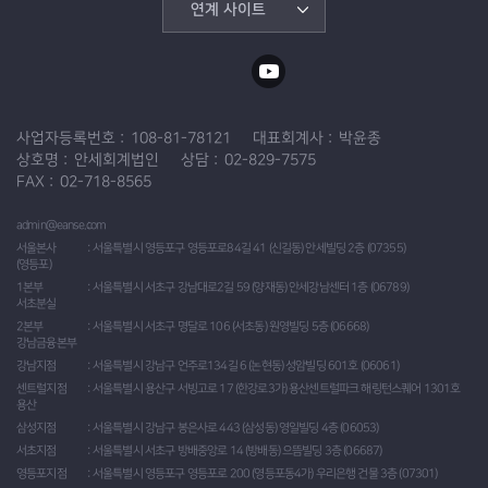
연계 사이트
사업자등록번호
108-81-78121
대표회계사
박윤종
상호명
안세회계법인
상담
02-829-7575
FAX
02-718-8565
admin@eanse.com
서울본사
서울특별시 영등포구 영등포로84길 41 (신길동) 안세빌딩 2층 (07355)
(영등포)
1본부
서울특별시 서초구 강남대로2길 59 (양재동) 안세강남센터 1층 (06789)
서초분실
2본부
서울특별시 서초구 명달로 106 (서초동) 원영빌딩 5층 (06668)
강남금융본부
강남지점
서울특별시 강남구 언주로134길 6 (논현동) 성암빌딩 601호 (06061)
센트럴지점
서울특별시 용산구 서빙고로 17 (한강로3가) 용산센트럴파크 해링턴스퀘어 1301호
용산
삼성지점
서울특별시 강남구 봉은사로 443 (삼성동) 영일빌딩 4층 (06053)
서초지점
서울특별시 서초구 방배중앙로 14 (방배동) 으뜸빌딩 3층 (06687)
영등포지점
서울특별시 영등포구 영등포로 200 (영등포동4가) 우리은행 건물 3층 (07301)