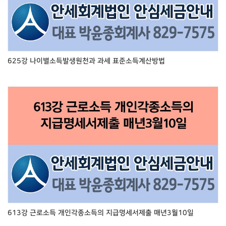
625강 나이별소득발생원천과 과세 표준소득계산방법
613강 근로소득 개인각종소득의 지급명세서제출 매년3월10일