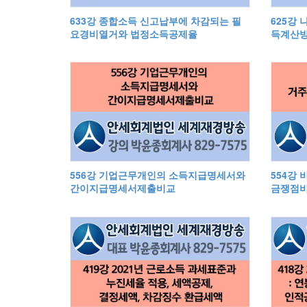
633강 종합소득 신고납부에 차감되는 필
625강
요경비열거와 법정소득공제율
득계산
556강 기업근무개인의 소득지급명세서와
554강
간이지급명세서제출비교
금쟁점