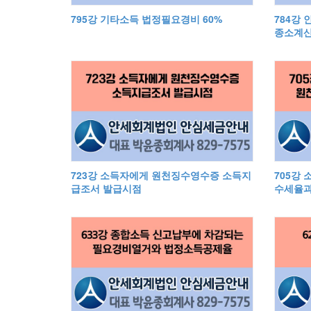
795강 기타소득 법정필요경비 60%
784강
종소계산
723강 소득자에게 원천징수영수증 소득지
705강
급조서 발급시점
수세율과