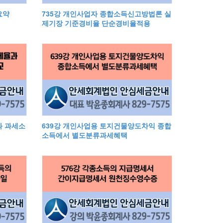
요약
735강 개인사업자 종합소득신고방법론 실
제기장 기준경비율 단순경비율적용
과 과세소
639강 개인사업용 토지건물양도차익 종합
소득에서 별도분류과세혜택