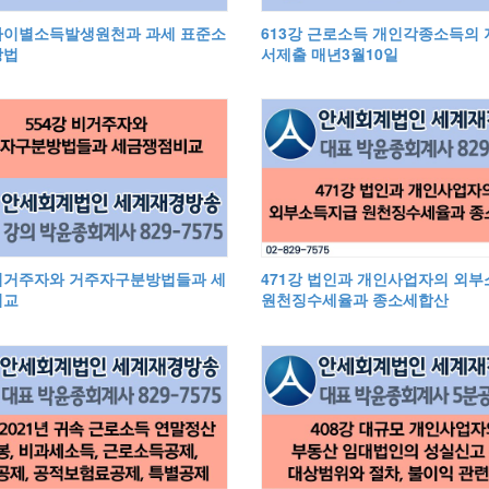
 나이별소득발생원천과 과세 표준소
613강 근로소득 개인각종소득의
방법
서제출 매년3월10일
 비거주자와 거주자구분방법들과 세
471강 법인과 개인사업자의 외
비교
원천징수세율과 종소세합산