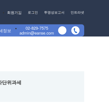
회원가입
로그인
투명성보고서
인트라넷
02-829-7575
세정보
admin@eanse.com
업자단위과세