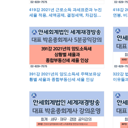
419강 2021년 근로소득 과세표준과 누진
418강 
세율 적용, 세액공제, 결정세액, 차감징수
연봉, 
환급세액
제, 공
391강 2021년의 양도소득세 주택보유상
322강 
황별 세율과 종합부동산세 세율 인상
이유들과