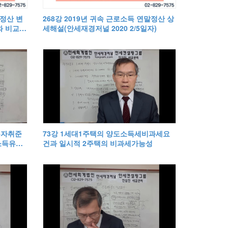
말정산 변
268강 2019년 귀속 근로소득 연말정산 상
 비교) :
세해설(안세재경저널 2020 2/5일자)
지 내용
무자취준
73강 1세대1주택의 양도소득세비과세요
소득유형
건과 일시적 2주택의 비과세가능성
무이행