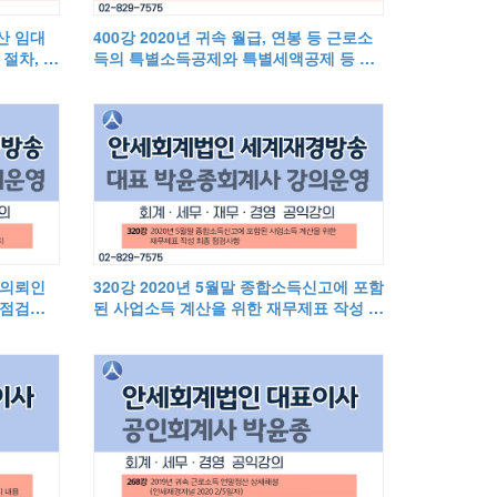
산 임대
400강 2020년 귀속 월급, 연봉 등 근로소
절차, 불
득의 특별소득공제와 특별세액공제 등 요
약
 의뢰인
320강 2020년 5월말 종합소득신고에 포함
종점검사
된 사업소득 계산을 위한 재무제표 작성 최
종 점검사항