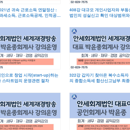
2021년 귀속 근로소득 연말정산 :
408강 대규모 개인사업자와 부동
비과세소득, 근로소득공제, 인적공
법인의 성실신고 확인 대상범위와 
적보험료공제, 특별공제
이익 관련 규정
법인으로 창업 시작(start-up)하는
322강 갑자기 찾아온 복수소득자
 스타트업의 운영관련 절차
의 종합소득세 합산신고납부 최
항 빈발 문의 10가지