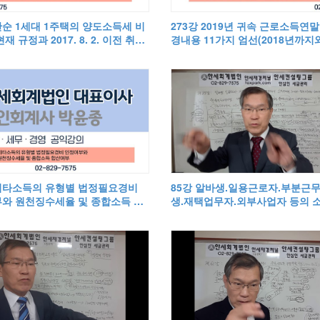
단순 1세대 1주택의 양도소득세 비
273강 2019년 귀속 근로소득연
재 규정과 2017. 8. 2. 이전 취득
경내용 11가지 엄선(2018년까지와
택의 비과세 등
안세재경저널 2020. 2. 5일자 표
 기타소득의 유형별 법정필요경비
85강 알바생.일용근로자.부분근
와 원천징수세율 및 종합소득 합
생.재택업무자.외부사업자 등의 
별 과세와 원천징수방법.납세의