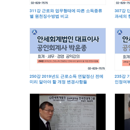
311강 근로와 업무형태에 따른 소득종류
307강 
별 원천징수방법 비교
과세의 현
한 1주
250강 2019년도 근로소득 연말정산 전에
235강
미리 알아야 할 개정 변경사항들
인정여부
산여부