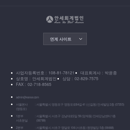
연계 사이트
사업자등록번호
108-81-78121
대표회계사
박윤종
상호명
안세회계법인
상담
02-829-7575
FAX
02-718-8565
admin@eanse.com
서울본사
서울특별시 영등포구 영등포로84길 41 (신길동) 안세빌딩 2층 (07355)
(영등포)
1본부
서울특별시 서초구 강남대로2길 59 (양재동) 안세강남센터 1층
서초분실
(06789)
2본부
서울특별시 서초구 명달로 106 (서초동) 원영빌딩 5층 (06668)