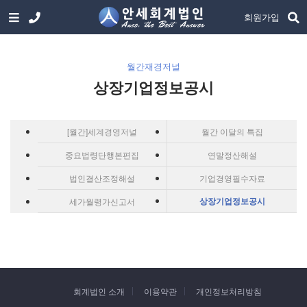
회원가입
월간재경저널
상장기업정보공시
[월간]세계경영저널
월간 이달의 특집
중요법령단행본편집
연말정산해설
법인결산조정해설
기업경영필수자료
세가월령가신고서
상장기업정보공시
회계법인 소개
이용약관
개인정보처리방침