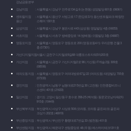
강남금융본부
강남지점
서울특별시 강남구 언주로134길 6 (논현동) 성암빌딩 601호 (06061)
센트럴지점
서울특별시 용산구 서빙고로 17 (한강로3가) 용산센트럴파크 해링턴
용산
스퀘어 1301호
삼성지점
서울특별시 강남구 봉은사로 443 (삼성동) 영일빌딩 4층 (06053)
서초지점
서울특별시 서초구 방배중앙로 14 (방배동) 으뜸빌딩 3층 (06687)
영등포지점
서울특별시 영등포구 영등포로 200 (영등포동4가) 우리은행 건물 3
층 (07301)
가산디지털지점
서울시 금천구 디지털로9길68 대륭포스트타워5차203호
가산지점
서울특별시 금천구 가산디지털2로 98 (가산동) IT캐슬 2동 309호
(08506)
여의도동지점
서울특별시 영등포구 여의대방로67길 22 (여의도동) 태양빌딩 705호
(07333)
경인지점
인천광역시 남동구 남동대로215번길 30 (고잔동) 인천종합비즈니
스센터 401호 (21633)
일산지점
경기도 고양시 일산동구 호수로 358-25 (백석동) 동문굿모닝타워2차
915호 (10449)
부산북부지점
부산광역시 사상구 사상로 508 (모라동, 모라동 골든파크) 골든파
크상가 202호 (46919)
부산중앙지점
부산광역시 부산진구 황령대로7번길 33 (범천동) 401호
부산센텀지점
부산광역시 해운대구 센텀중앙로 48 (우동) 에스하이테크1311호