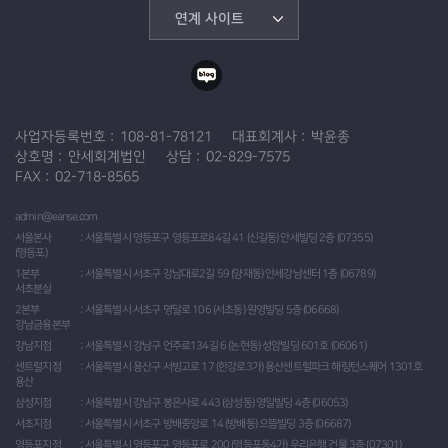
연계 사이트
사업자등록번호
108-81-78121
대표회계사
박윤종
상호명
안세회계법인
상담
02-829-7575
FAX
02-718-8565
admin@eanse.com
서울본사
서울특별시 영등포구 영등포로84길 41 (신길동) 안세빌딩 2층 (07355)
(영등포)
1본부
서울특별시 서초구 강남대로2길 59 (양재동) 안세강남센터 1층 (06789)
서초분실
2본부
서울특별시 서초구 명달로 106 (서초동) 원영빌딩 5층 (06668)
강남금융본부
강남지점
서울특별시 강남구 언주로134길 6 (논현동) 성암빌딩 601호 (06061)
센트럴지점
서울특별시 용산구 서빙고로 17 (한강로3가) 용산센트럴파크 해링턴스퀘어 1301호
용산
삼성지점
서울특별시 강남구 봉은사로 443 (삼성동) 영일빌딩 4층 (06053)
서초지점
서울특별시 서초구 방배중앙로 14 (방배동) 으뜸빌딩 3층 (06687)
영등포지점
서울특별시 영등포구 영등포로 200 (영등포동4가) 우리은행 건물 3층 (07301)