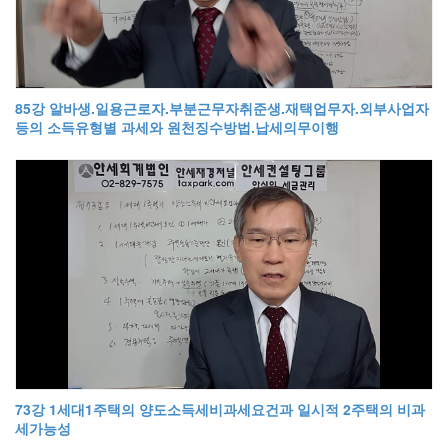
85강 알바생.일용근로자.부분근무자취준생.재택업무자.외부사업자
등의 소득유형별 과세와 원천징수방법.납세의무이행
73강 1세대1주택의 양도소득세비과세요건과 일시적 2주택의 비과
세가능성