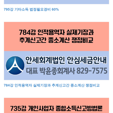
795강 기타소득 법정필요경비 60%
784강 인적용역자 실제기장과 추계신고간 종소계산 쟁점비교