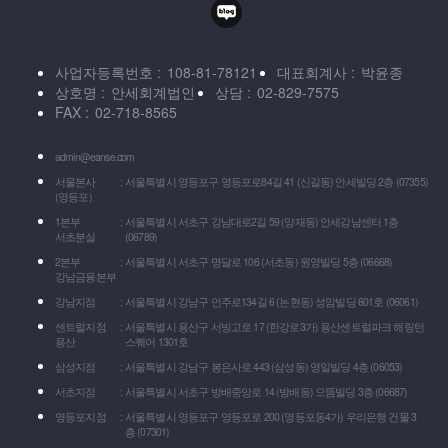
사업자등록번호
108-81-78121
대표회계사
박윤종
상호명
안세회계법인
상담
02-829-7575
FAX
02-718-8565
admin@eanse.com
서울본사
서울특별시 영등포구 영등포로84길 41 (신길동) 안세빌딩 2층 (07355)
(영등포)
1본부
서울특별시 서초구 강남대로2길 59 (양재동) 안세강남센터 1층
서초분실
(06789)
2본부
서울특별시 서초구 명달로 106 (서초동) 원영빌딩 5층 (06668)
강남금융본부
강남지점
서울특별시 강남구 언주로134길 6 (논현동) 성암빌딩 601호 (06061)
센트럴지점
서울특별시 용산구 서빙고로 17 (한강로3가) 용산센트럴파크 해링턴
용산
스퀘어 1301호
삼성지점
서울특별시 강남구 봉은사로 443 (삼성동) 영일빌딩 4층 (06053)
서초지점
서울특별시 서초구 방배중앙로 14 (방배동) 으뜸빌딩 3층 (06687)
영등포지점
서울특별시 영등포구 영등포로 200 (영등포동4가) 우리은행 건물 3
층 (07301)