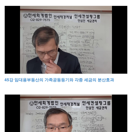
45강 임대용부동산의 가족공동등기와 각종 세금의 분산효과