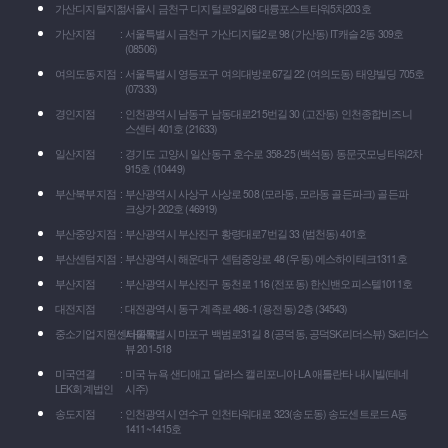
가산디지털지점
서울시 금천구 디지털로9길68 대륭포스트타워5차203호
가산지점
서울특별시 금천구 가산디지털2로 98 (가산동) IT캐슬 2동 309호
(08506)
여의도동지점
서울특별시 영등포구 여의대방로67길 22 (여의도동) 태양빌딩 705호
(07333)
경인지점
인천광역시 남동구 남동대로215번길 30 (고잔동) 인천종합비즈니
스센터 401호 (21633)
일산지점
경기도 고양시 일산동구 호수로 358-25 (백석동) 동문굿모닝타워2차
915호 (10449)
부산북부지점
부산광역시 사상구 사상로 508 (모라동, 모라동 골든파크) 골든파
크상가 202호 (46919)
부산중앙지점
부산광역시 부산진구 황령대로7번길 33 (범천동) 401호
부산센텀지점
부산광역시 해운대구 센텀중앙로 48 (우동) 에스하이테크1311호
부산지점
부산광역시 부산진구 동천로 116 (전포동) 한신밴오피스텔1011호
대전지점
대전광역시 동구 계족로 486-1 (용전동) 2층 (34543)
중소기업지원센타마포
서울특별시 마포구 백범로31길 8 (공덕동, 공덕SK리더스뷰) Sk리더스
뷰 201-518
미국연결
미국 뉴욕 샌디애고 달라스 캘리포니아 LA 애틀란타 내시빌(테네
LEK회계법인
시주)
송도지점
인천광역시 연수구 인천타워대로 323(송도동) 송도센트로드 A동
1411~1415호