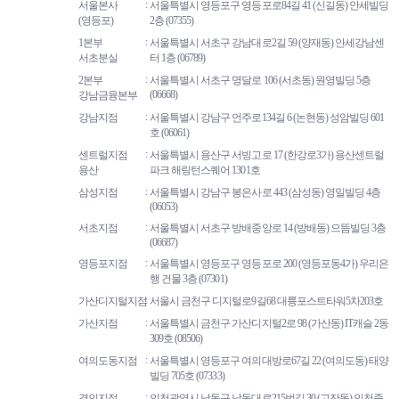
서울본사
서울특별시 영등포구 영등포로84길 41 (신길동) 안세빌딩
(영등포)
2층 (07355)
1본부
서울특별시 서초구 강남대로2길 59 (양재동) 안세강남센
서초분실
터 1층 (06789)
2본부
서울특별시 서초구 명달로 106 (서초동) 원영빌딩 5층
(06668)
강남금융본부
강남지점
서울특별시 강남구 언주로134길 6 (논현동) 성암빌딩 601
호 (06061)
센트럴지점
서울특별시 용산구 서빙고로 17 (한강로3가) 용산센트럴
용산
파크 해링턴스퀘어 1301호
삼성지점
서울특별시 강남구 봉은사로 443 (삼성동) 영일빌딩 4층
(06053)
서초지점
서울특별시 서초구 방배중앙로 14 (방배동) 으뜸빌딩 3층
(06687)
영등포지점
서울특별시 영등포구 영등포로 200 (영등포동4가) 우리은
행 건물 3층 (07301)
가산디지털지점
서울시 금천구 디지털로9길68 대륭포스트타워5차203호
가산지점
서울특별시 금천구 가산디지털2로 98 (가산동) IT캐슬 2동
309호 (08506)
여의도동지점
서울특별시 영등포구 여의대방로67길 22 (여의도동) 태양
빌딩 705호 (07333)
경인지점
인천광역시 남동구 남동대로215번길 30 (고잔동) 인천종