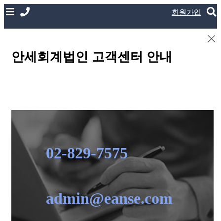
회원가입
안세회계법인 고객센터 안내
02-829-7575
admin@eanse.com