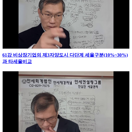
61강 비상장기업의 제3자양도시 다단계 세율구분(10%~30%)
과 타세율비교