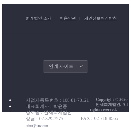
회계법인 소개
이용약관
개인정보처리방침
연계 사이트
Copyright © 2020
사업자등록번호
108-81-78121
안세회계법인. All
대표회계사
박윤종
rights reserved.
상호명
안세회계법인
FAX
02-718-8565
상담
02-829-7575
admin@eanse.com