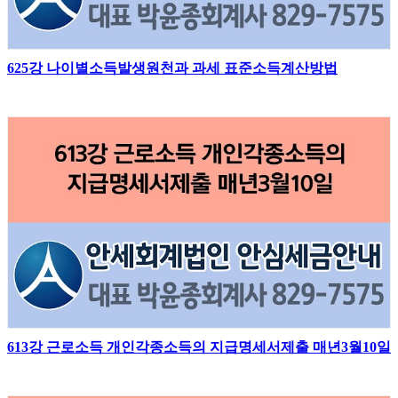
625강 나이별소득발생원천과 과세 표준소득계산방법
613강 근로소득 개인각종소득의 지급명세서제출 매년3월10일