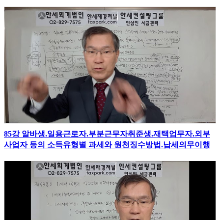
85강 알바생.일용근로자.부분근무자취준생.재택업무자.외부
사업자 등의 소득유형별 과세와 원천징수방법.납세의무이행