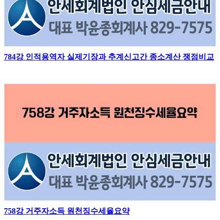
784강 인적용역자 실제기장과 추계신고간 종소계산 쟁점비교
758강 거주자소득 원천징수세율요약