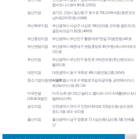
합비즈니스센터 401호 (21633)
일산지점
경기도 고양시 일산동구 호수로 358-25 (백석동) 동문굿모
닝타워2차 915호 (10449)
부산북부지점
부산광역시 사상구 사상로 508 (모라동, 모라동 골든파크)
골든파크상가 202호 (46919)
부산중앙지점
부산광역시 부산진구 황령대로7번길 33 (범천동) 401호
부산센텀지점
부산광역시 해운대구 센텀중앙로 48 (우동) 에스하이테크
1311호
부산지점
부산광역시 부산진구 동천로 116 (전포동) 한신밴오피스
텔1011호
대전지점
대전광역시 동구 계족로 486-1 (용전동) 2층 (34543)
중소기업지원센타마포
서울특별시 마포구 백범로31길 8 (공덕동, 공덕SK리더스
뷰) Sk리더스뷰 201-518
미국연결
미국 뉴욕 샌디애고 달라스 캘리포니아 LA 애틀란타 내시
LEK회계법인
빌(테네시주)
송도지점
인천광역시 연수구 인천타워대로 323(송도동) 송도센트
로드 A동 1411~1415호
울산지점
울산광역시 남구 정동로 15-1 (삼산동) 삼산동 3층 안세울
산