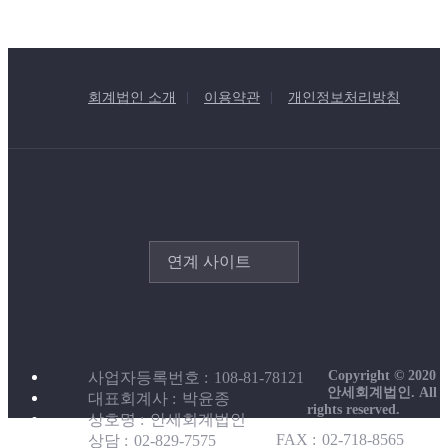
회계법인 소개
이용약관
개인정보처리방침
연계 사이트
Copyright © 2020
사업자등록번호
108-81-78121
안세회계법인. All
대표회계사
박윤종
rights reserved.
상호명
안세회계법인
FAX
02-718-8565
상담
02-829-7575