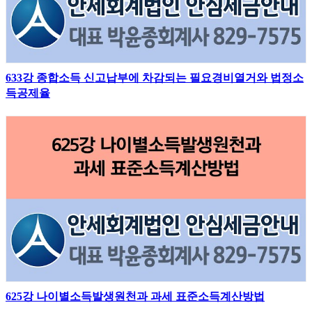
633강 종합소득 신고납부에 차감되는 필요경비열거와 법정소
득공제율
625강 나이별소득발생원천과 과세 표준소득계산방법