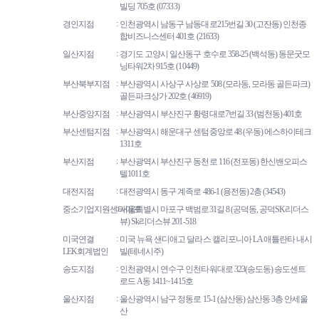
빌딩 705호 (07333)
경인지점
인천광역시 남동구 남동대로215번길 30 (고잔동) 인천종
합비즈니스센터 401호 (21633)
일산지점
경기도 고양시 일산동구 호수로 358-25 (백석동) 동문굿모
닝타워2차 915호 (10449)
부산북부지점
부산광역시 사상구 사상로 508 (모라동, 모라동 골든파크)
골든파크상가 202호 (46919)
부산중앙지점
부산광역시 부산진구 황령대로7번길 33 (범천동) 401호
부산센텀지점
부산광역시 해운대구 센텀중앙로 48 (우동) 에스하이테크
1311호
부산지점
부산광역시 부산진구 동천로 116 (전포동) 한신밴오피스
텔1011호
대전지점
대전광역시 동구 계족로 486-1 (용전동) 2층 (34543)
중소기업지원센타마포
서울특별시 마포구 백범로31길 8 (공덕동, 공덕SK리더스
뷰) Sk리더스뷰 201-518
미국연결
미국 뉴욕 샌디애고 달라스 캘리포니아 LA 애틀란타 내시
LEK회계법인
빌(테네시주)
송도지점
인천광역시 연수구 인천타워대로 323(송도동) 송도센트
로드 A동 1411~1415호
울산지점
울산광역시 남구 정동로 15-1 (삼산동) 삼산동 3층 안세울
산