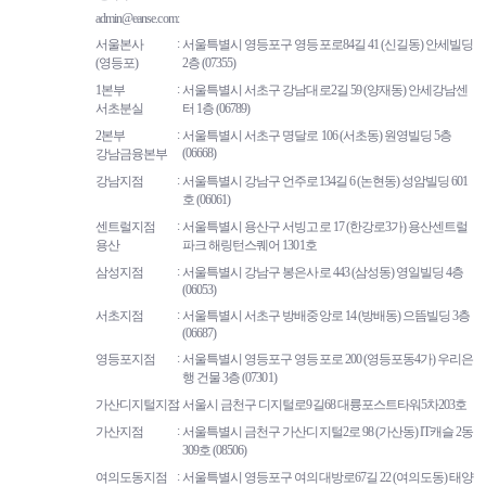
admin@eanse.com
서울본사
서울특별시 영등포구 영등포로84길 41 (신길동) 안세빌딩
(영등포)
2층 (07355)
1본부
서울특별시 서초구 강남대로2길 59 (양재동) 안세강남센
서초분실
터 1층 (06789)
2본부
서울특별시 서초구 명달로 106 (서초동) 원영빌딩 5층
(06668)
강남금융본부
강남지점
서울특별시 강남구 언주로134길 6 (논현동) 성암빌딩 601
호 (06061)
센트럴지점
서울특별시 용산구 서빙고로 17 (한강로3가) 용산센트럴
용산
파크 해링턴스퀘어 1301호
삼성지점
서울특별시 강남구 봉은사로 443 (삼성동) 영일빌딩 4층
(06053)
서초지점
서울특별시 서초구 방배중앙로 14 (방배동) 으뜸빌딩 3층
(06687)
영등포지점
서울특별시 영등포구 영등포로 200 (영등포동4가) 우리은
행 건물 3층 (07301)
가산디지털지점
서울시 금천구 디지털로9길68 대륭포스트타워5차203호
가산지점
서울특별시 금천구 가산디지털2로 98 (가산동) IT캐슬 2동
309호 (08506)
여의도동지점
서울특별시 영등포구 여의대방로67길 22 (여의도동) 태양