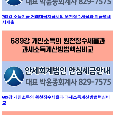
705강 소득지급 거래대금지급시의 원천징수세율과 지급명세
서제출
689강 개인소득의 원천징수세율과 과세소득계산방법핵심비
교