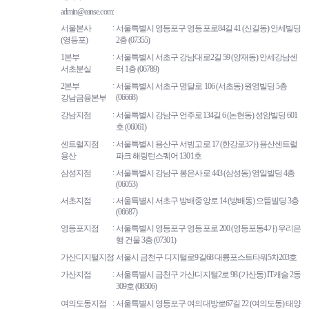
admin@eanse.com
서울본사
서울특별시 영등포구 영등포로84길 41 (신길동) 안세빌딩
(영등포)
2층 (07355)
1본부
서울특별시 서초구 강남대로2길 59 (양재동) 안세강남센
서초분실
터 1층 (06789)
2본부
서울특별시 서초구 명달로 106 (서초동) 원영빌딩 5층
(06668)
강남금융본부
강남지점
서울특별시 강남구 언주로134길 6 (논현동) 성암빌딩 601
호 (06061)
센트럴지점
서울특별시 용산구 서빙고로 17 (한강로3가) 용산센트럴
용산
파크 해링턴스퀘어 1301호
삼성지점
서울특별시 강남구 봉은사로 443 (삼성동) 영일빌딩 4층
(06053)
서초지점
서울특별시 서초구 방배중앙로 14 (방배동) 으뜸빌딩 3층
(06687)
영등포지점
서울특별시 영등포구 영등포로 200 (영등포동4가) 우리은
행 건물 3층 (07301)
가산디지털지점
서울시 금천구 디지털로9길68 대륭포스트타워5차203호
가산지점
서울특별시 금천구 가산디지털2로 98 (가산동) IT캐슬 2동
309호 (08506)
여의도동지점
서울특별시 영등포구 여의대방로67길 22 (여의도동) 태양