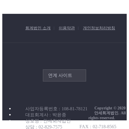
회계법인 소개
이용약관
개인정보처리방침
연계 사이트
Copyright © 2020
사업자등록번호
108-81-78121
안세회계법인. All
대표회계사
박윤종
rights reserved.
상호명
안세회계법인
FAX
02-718-8565
상담
02-829-7575