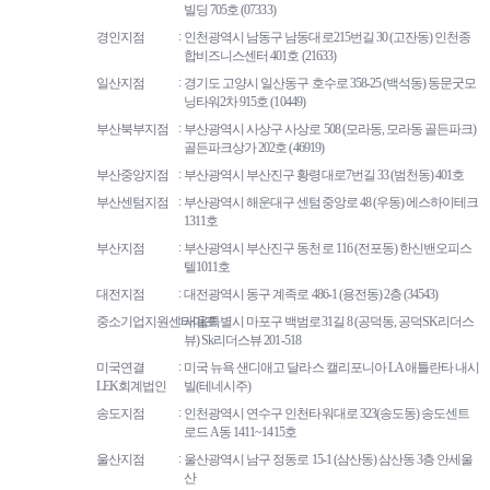
빌딩 705호 (07333)
경인지점
인천광역시 남동구 남동대로215번길 30 (고잔동) 인천종
합비즈니스센터 401호 (21633)
일산지점
경기도 고양시 일산동구 호수로 358-25 (백석동) 동문굿모
닝타워2차 915호 (10449)
부산북부지점
부산광역시 사상구 사상로 508 (모라동, 모라동 골든파크)
골든파크상가 202호 (46919)
부산중앙지점
부산광역시 부산진구 황령대로7번길 33 (범천동) 401호
부산센텀지점
부산광역시 해운대구 센텀중앙로 48 (우동) 에스하이테크
1311호
부산지점
부산광역시 부산진구 동천로 116 (전포동) 한신밴오피스
텔1011호
대전지점
대전광역시 동구 계족로 486-1 (용전동) 2층 (34543)
중소기업지원센타마포
서울특별시 마포구 백범로31길 8 (공덕동, 공덕SK리더스
뷰) Sk리더스뷰 201-518
미국연결
미국 뉴욕 샌디애고 달라스 캘리포니아 LA 애틀란타 내시
LEK회계법인
빌(테네시주)
송도지점
인천광역시 연수구 인천타워대로 323(송도동) 송도센트
로드 A동 1411~1415호
울산지점
울산광역시 남구 정동로 15-1 (삼산동) 삼산동 3층 안세울
산