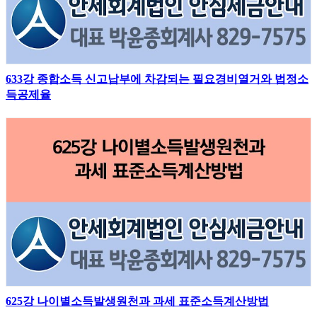
633강 종합소득 신고납부에 차감되는 필요경비열거와 법정소
득공제율
625강 나이별소득발생원천과 과세 표준소득계산방법