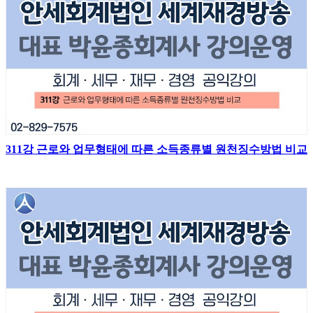
311강 근로와 업무형태에 따른 소득종류별 원천징수방법 비교