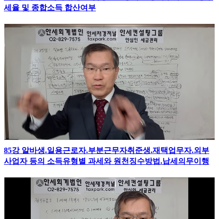
세율 및 종합소득 합산여부
85강 알바생.일용근로자.부분근무자취준생.재택업무자.외부
사업자 등의 소득유형별 과세와 원천징수방법.납세의무이행