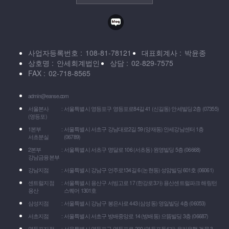
사업자등록번호
108-81-78121
대표회계사
박윤종
상호명
안세회계법인
상담
02-829-7575
FAX
02-718-8565
admin@eanse.com
서울본사
서울특별시 영등포구 영등포로84길 41 (신길동) 안세빌딩 2층 (07355)
(영등포)
1본부
서울특별시 서초구 강남대로2길 59 (양재동) 안세강남센터 1층
서초분실
(06789)
2본부
서울특별시 서초구 명달로 106 (서초동) 원영빌딩 5층 (06668)
강남금융본부
강남지점
서울특별시 강남구 언주로134길 6 (논현동) 성암빌딩 601호 (06061)
센트럴지점
서울특별시 용산구 서빙고로 17 (한강로3가) 용산센트럴파크 해링턴
용산
스퀘어 1301호
삼성지점
서울특별시 강남구 봉은사로 443 (삼성동) 영일빌딩 4층 (06053)
서초지점
서울특별시 서초구 방배중앙로 14 (방배동) 으뜸빌딩 3층 (06687)
영등포지점
서울특별시 영등포구 영등포로 200 (영등포동4가) 우리은행 건물 3