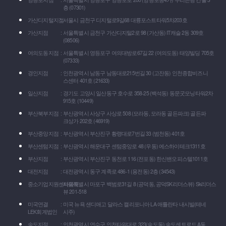
층 (07301)
가산디지털지점
서울시 금천구 디지털로9길68 대륭포스트타워5차203호
가산지점
서울특별시 금천구 가산디지털2로 98 (가산동) IT캐슬 2동 309호
(08506)
여의도동지점
서울특별시 영등포구 여의대방로67길 22 (여의도동) 태양빌딩 705호
(07333)
경인지점
인천광역시 남동구 남동대로215번길 30 (고잔동) 인천종합비즈니
스센터 401호 (21633)
일산지점
경기도 고양시 일산동구 호수로 358-25 (백석동) 동문굿모닝타워2차
915호 (10449)
부산북부지점
부산광역시 사상구 사상로 508 (모라동, 모라동 골든파크) 골든파
크상가 202호 (46919)
부산중앙지점
부산광역시 부산진구 황령대로7번길 33 (범천동) 401호
부산센텀지점
부산광역시 해운대구 센텀중앙로 48 (우동) 에스하이테크1311호
부산지점
부산광역시 부산진구 동천로 116 (전포동) 한신밴오피스텔1011호
대전지점
대전광역시 동구 계족로 486-1 (용전동) 2층 (34543)
중소기업지원센타마포
서울특별시 마포구 백범로31길 8 (공덕동, 공덕SK리더스뷰) Sk리더스
뷰 201-518
미국연결
미국 뉴욕 샌디애고 달라스 캘리포니아 LA 애틀란타 내시빌(테네
LEK회계법인
시주)
송도지점
인천광역시 연수구 인천타워대로 323(송도동) 송도센트로드 A동