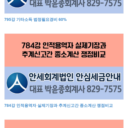
795강 기타소득 법정필요경비 60%
784강 인적용역자 실제기장과 추계신고간 종소계산 쟁점비교