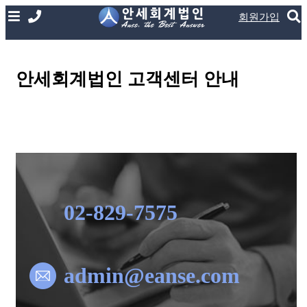
회원가입
안세회계법인 고객센터 안내
02-829-7575
admin@eanse.com