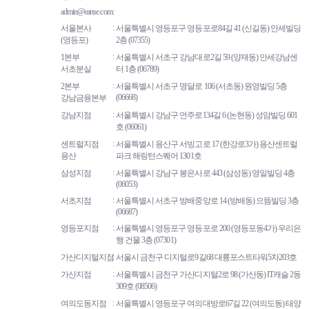
admin@eanse.com
서울본사
서울특별시 영등포구 영등포로84길 41 (신길동) 안세빌딩
(영등포)
2층 (07355)
1본부
서울특별시 서초구 강남대로2길 59 (양재동) 안세강남센
서초분실
터 1층 (06789)
2본부
서울특별시 서초구 명달로 106 (서초동) 원영빌딩 5층
(06668)
강남금융본부
강남지점
서울특별시 강남구 언주로134길 6 (논현동) 성암빌딩 601
호 (06061)
센트럴지점
서울특별시 용산구 서빙고로 17 (한강로3가) 용산센트럴
용산
파크 해링턴스퀘어 1301호
삼성지점
서울특별시 강남구 봉은사로 443 (삼성동) 영일빌딩 4층
(06053)
서초지점
서울특별시 서초구 방배중앙로 14 (방배동) 으뜸빌딩 3층
(06687)
영등포지점
서울특별시 영등포구 영등포로 200 (영등포동4가) 우리은
행 건물 3층 (07301)
가산디지털지점
서울시 금천구 디지털로9길68 대륭포스트타워5차203호
가산지점
서울특별시 금천구 가산디지털2로 98 (가산동) IT캐슬 2동
309호 (08506)
여의도동지점
서울특별시 영등포구 여의대방로67길 22 (여의도동) 태양