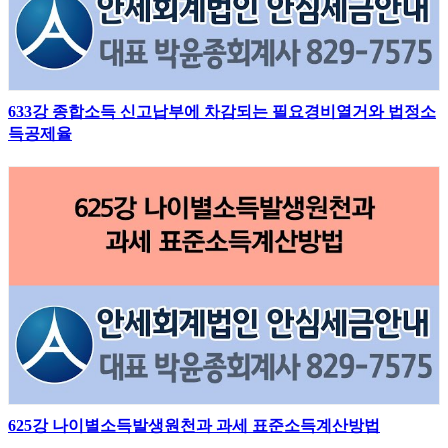
633강 종합소득 신고납부에 차감되는 필요경비열거와 법정소
득공제율
625강 나이별소득발생원천과 과세 표준소득계산방법