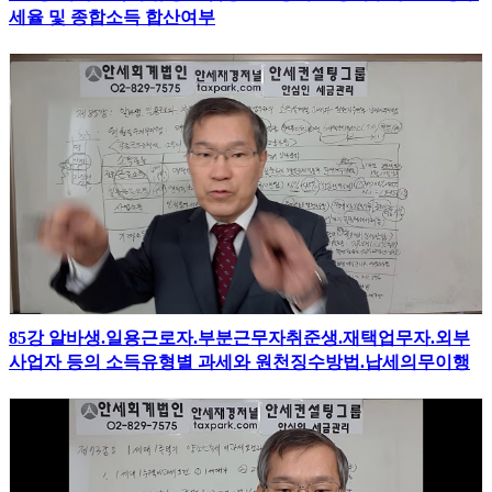
세율 및 종합소득 합산여부
85강 알바생.일용근로자.부분근무자취준생.재택업무자.외부
사업자 등의 소득유형별 과세와 원천징수방법.납세의무이행