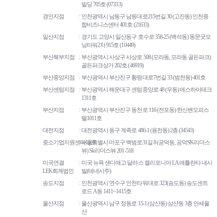
빌딩 705호 (07333)
경인지점
인천광역시 남동구 남동대로215번길 30 (고잔동) 인천종
합비즈니스센터 401호 (21633)
일산지점
경기도 고양시 일산동구 호수로 358-25 (백석동) 동문굿모
닝타워2차 915호 (10449)
부산북부지점
부산광역시 사상구 사상로 508 (모라동, 모라동 골든파크)
골든파크상가 202호 (46919)
부산중앙지점
부산광역시 부산진구 황령대로7번길 33 (범천동) 401호
부산센텀지점
부산광역시 해운대구 센텀중앙로 48 (우동) 에스하이테크
1311호
부산지점
부산광역시 부산진구 동천로 116 (전포동) 한신밴오피스
텔1011호
대전지점
대전광역시 동구 계족로 486-1 (용전동) 2층 (34543)
중소기업지원센타마포
서울특별시 마포구 백범로31길 8 (공덕동, 공덕SK리더스
뷰) Sk리더스뷰 201-518
미국연결
미국 뉴욕 샌디애고 달라스 캘리포니아 LA 애틀란타 내시
LEK회계법인
빌(테네시주)
송도지점
인천광역시 연수구 인천타워대로 323(송도동) 송도센트
로드 A동 1411~1415호
울산지점
울산광역시 남구 정동로 15-1 (삼산동) 삼산동 3층 안세울
산