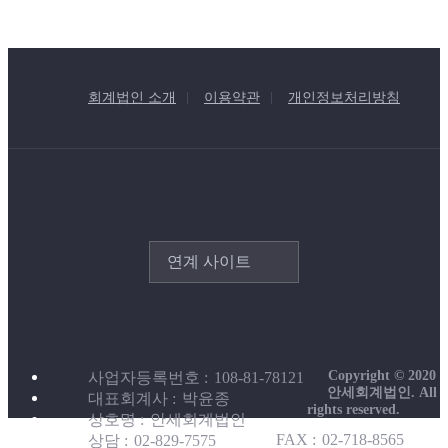
회계법인 소개
이용약관
개인정보처리방침
연계 사이트
Copyright © 2020
사업자등록번호
108-81-78121
안세회계법인. All
대표회계사
박윤종
rights reserved.
상호명
안세회계법인
FAX
02-718-8565
상담
02-829-7575