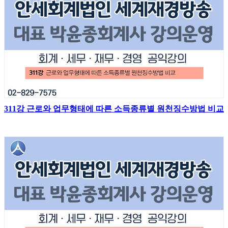
311강 근로와 업무형태에 따른 소득종류별 원천징수방법 비교