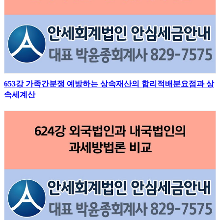
653강 가족간분쟁 예방하는 상속재산의 합리적배분요점과 상
속세계산