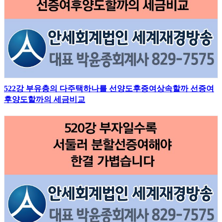
522강 부유층의 다주택하나를 선양도후증여상속할까 선증여
후양도할까의 세금비교