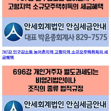
707강 인구감소등 농어촌지역 고향지역 소규모주택취득의 세
금혜택