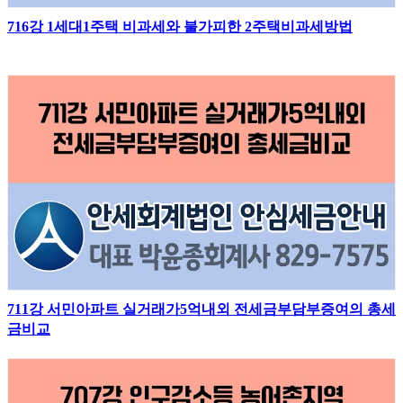
716강 1세대1주택 비과세와 불가피한 2주택비과세방법
711강 서민아파트 실거래가5억내외 전세금부담부증여의 총세
금비교