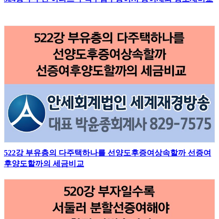
522강 부유층의 다주택하나를 선양도후증여상속할까 선증여
후양도할까의 세금비교