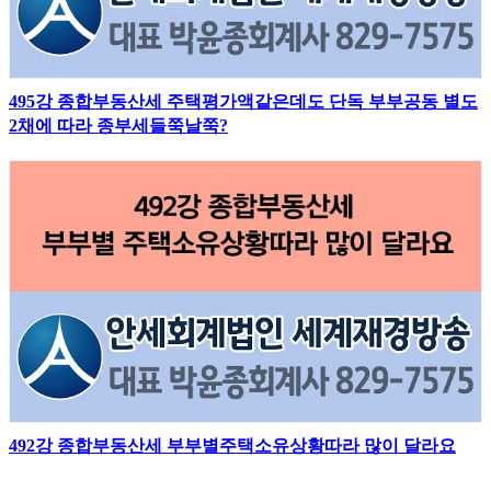
495강 종합부동산세 주택평가액같은데도 단독 부부공동 별도
2채에 따라 종부세들쭉날쭉?
492강 종합부동산세 부부별주택소유상황따라 많이 달라요