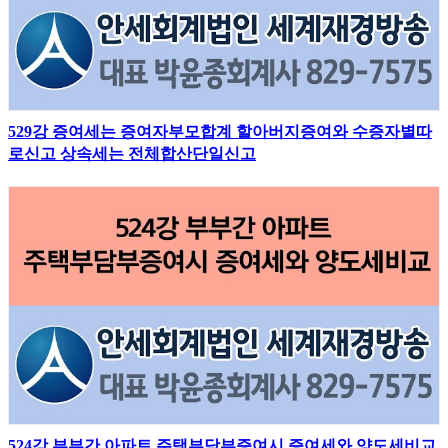
529강 증여세는 증여자부모합계 할아버지증여와 수증자별따
로신고 상속세는 전체합산단일신고
524강 부부간 아파트 주택부담부증여시 증여세와 양도세비교