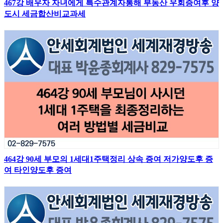
467강 배우자 자녀에게 특수관계자통해 부동산 우회증여후 양
도시 세금합산비교과세
464강 90세 부모의 1세대1주택정리 상속 증여 저가양도후 증
여 타인양도후 증여