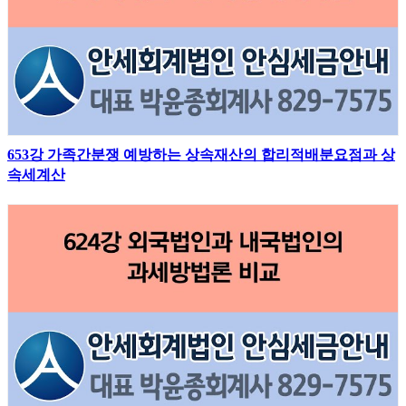
653강 가족간분쟁 예방하는 상속재산의 합리적배분요점과 상
속세계산