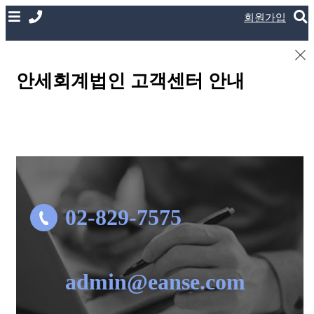
회원가입
안세회계법인 고객센터 안내
02-829-7575
admin@eanse.com