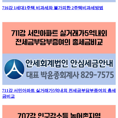
716강 1세대1주택 비과세와 불가피한 2주택비과세방법
711강 서민아파트 실거래가5억내외 전세금부담부증여의 총세
금비교