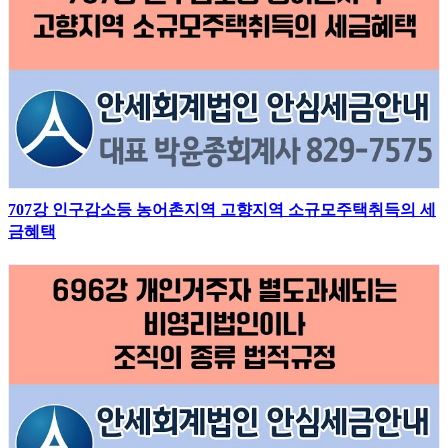
707강 인구감소등 농어촌지역 고향지역 소규모주택취득의 세
금혜택