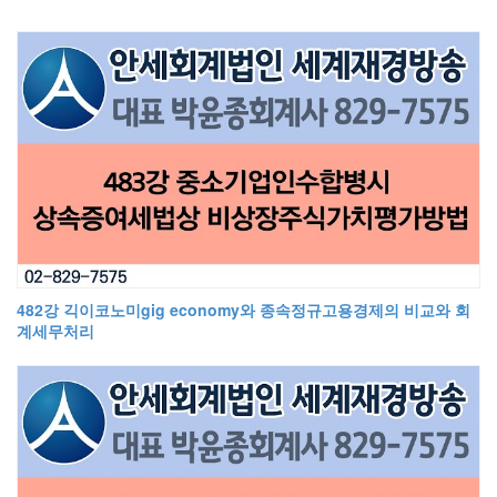
482강 긱이코노미gig economy와 종속정규고용경제의 비교와 회
계세무처리