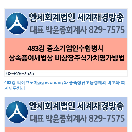
482강 긱이코노미gig economy와 종속정규고용경제의 비교와 회
계세무처리