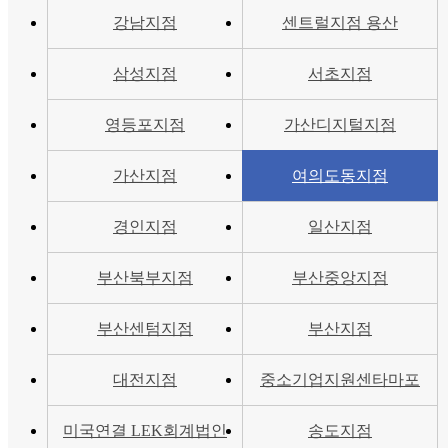
강남지점
센트럴지점 용산
삼성지점
서초지점
영등포지점
가산디지털지점
가산지점
여의도동지점
경인지점
일산지점
부산북부지점
부산중앙지점
부산센텀지점
부산지점
대전지점
중소기업지원센타마포
미국연결 LEK회계법인
송도지점