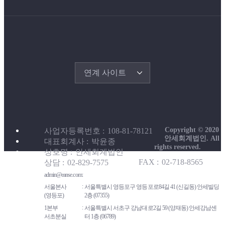
연계 사이트
Copyright © 2020
사업자등록번호
108-81-78121
안세회계법인. All
대표회계사
박윤종
rights reserved.
상호명
안세회계법인
FAX
02-718-8565
상담
02-829-7575
admin@eanse.com
서울본사
서울특별시 영등포구 영등포로84길 41 (신길동) 안세빌딩
(영등포)
2층 (07355)
1본부
서울특별시 서초구 강남대로2길 59 (양재동) 안세강남센
서초분실
터 1층 (06789)