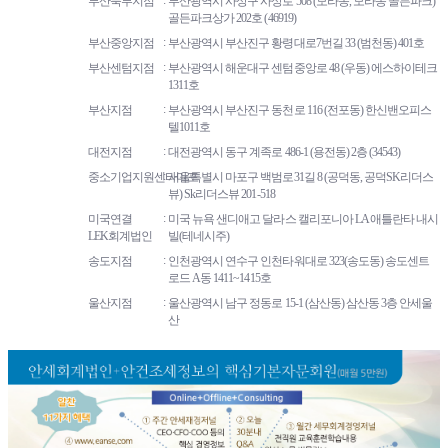
부산북부지점
부산광역시 사상구 사상로 508 (모라동, 모라동 골든파크)
골든파크상가 202호 (46919)
부산중앙지점
부산광역시 부산진구 황령대로7번길 33 (범천동) 401호
부산센텀지점
부산광역시 해운대구 센텀중앙로 48 (우동) 에스하이테크
1311호
부산지점
부산광역시 부산진구 동천로 116 (전포동) 한신밴오피스
텔1011호
대전지점
대전광역시 동구 계족로 486-1 (용전동) 2층 (34543)
중소기업지원센타마포
서울특별시 마포구 백범로31길 8 (공덕동, 공덕SK리더스
뷰) Sk리더스뷰 201-518
미국연결
미국 뉴욕 샌디애고 달라스 캘리포니아 LA 애틀란타 내시
LEK회계법인
빌(테네시주)
송도지점
인천광역시 연수구 인천타워대로 323(송도동) 송도센트
로드 A동 1411~1415호
울산지점
울산광역시 남구 정동로 15-1 (삼산동) 삼산동 3층 안세울
산