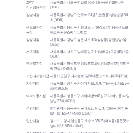
2본부
서울특별시 서초구 명달로 106 (서초동) 원영빌딩 5층
(06668)
강남금융본부
강남지점
서울특별시 강남구 언주로134길 6 (논현동) 성암빌딩 601
호 (06061)
센트럴지점
서울특별시 용산구 서빙고로 17 (한강로3가) 용산센트럴
용산
파크 해링턴스퀘어 1301호
삼성지점
서울특별시 강남구 봉은사로 443 (삼성동) 영일빌딩 4층
(06053)
서초지점
서울특별시 서초구 방배중앙로 14 (방배동) 으뜸빌딩 3층
(06687)
영등포지점
서울특별시 영등포구 영등포로 200 (영등포동4가) 우리은
행 건물 3층 (07301)
가산디지털지점
서울시 금천구 디지털로9길68 대륭포스트타워5차203호
가산지점
서울특별시 금천구 가산디지털2로 98 (가산동) IT캐슬 2동
309호 (08506)
여의도동지점
서울특별시 영등포구 여의대방로67길 22 (여의도동) 태양
빌딩 705호 (07333)
경인지점
인천광역시 남동구 남동대로215번길 30 (고잔동) 인천종
합비즈니스센터 401호 (21633)
일산지점
경기도 고양시 일산동구 호수로 358-25 (백석동) 동문굿모
닝타워2차 915호 (10449)