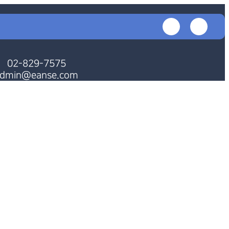
회원가입
로그인
투명성보고서
인트라넷
02-829-7575
dmin@eanse.com