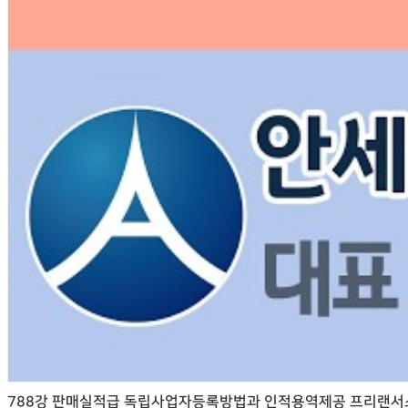
788강 판매실적급 독립사업자등록방법과 인적용역제공 프리랜서