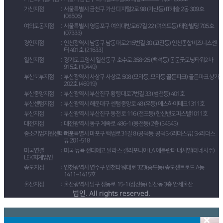
가산지점
서울특별시 금천구 가산디지털2로 98 (가산동) IT캐슬 2동 309호
(08506)
여의도동지점
서울특별시 영등포구 여의대방로67길 22 (여의도동) 태양빌딩 705호
(07333)
경인지점
인천광역시 남동구 남동대로215번길 30 (고잔동) 인천종합비즈니스센
터 401호 (21633)
일산지점
경기도 고양시 일산동구 호수로 358-25 (백석동) 동문굿모닝타워2차
915호 (10449)
부산북부지점
부산광역시 사상구 사상로 508 (모라동, 모라동 골든파크) 골든파크상가
202호 (46919)
부산중앙지점
부산광역시 부산진구 황령대로7번길 33 (범천동) 401호
부산센텀지점
부산광역시 해운대구 센텀중앙로 48 (우동) 에스하이테크1311호
부산지점
부산광역시 부산진구 동천로 116 (전포동) 한신밴오피스텔1011호
대전지점
대전광역시 동구 계족로 486-1 (용전동) 2층 (34543)
중소기업지원센타마포
서울특별시 마포구 백범로31길 8 (공덕동, 공덕SK리더스뷰) Sk리더스
뷰 201-518
미국연결
미국 뉴욕 샌디애고 달라스 캘리포니아 LA 애틀란타 내시빌(테네시주)
LEK회계법인
송도지점
인천광역시 연수구 인천타워대로 323(송도동) 송도센트로드 A동
1411~1415호
울산지점
울산광역시 남구 정동로 15-1 (삼산동) 삼산동 3층 안세울산
법인. All rights reserved.