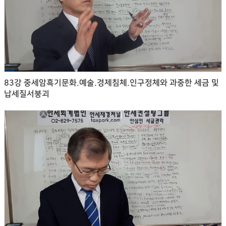
83강 중세암흑기문화.예술.경제침체.인구정체와 과중한 세금 및
납세질서붕괴