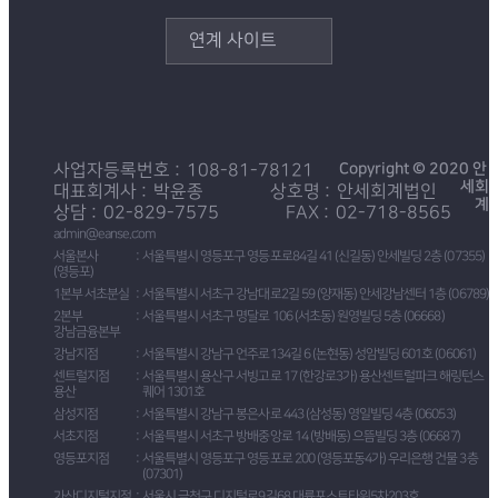
연계 사이트
Copyright © 2020 안
사업자등록번호
108-81-78121
세회
대표회계사
박윤종
상호명
안세회계법인
계
상담
02-829-7575
FAX
02-718-8565
admin@eanse.com
서울본사
서울특별시 영등포구 영등포로84길 41 (신길동) 안세빌딩 2층 (07355)
(영등포)
1본부 서초분실
서울특별시 서초구 강남대로2길 59 (양재동) 안세강남센터 1층 (06789)
2본부
서울특별시 서초구 명달로 106 (서초동) 원영빌딩 5층 (06668)
강남금융본부
강남지점
서울특별시 강남구 언주로134길 6 (논현동) 성암빌딩 601호 (06061)
센트럴지점
서울특별시 용산구 서빙고로 17 (한강로3가) 용산센트럴파크 해링턴스
용산
퀘어 1301호
삼성지점
서울특별시 강남구 봉은사로 443 (삼성동) 영일빌딩 4층 (06053)
서초지점
서울특별시 서초구 방배중앙로 14 (방배동) 으뜸빌딩 3층 (06687)
영등포지점
서울특별시 영등포구 영등포로 200 (영등포동4가) 우리은행 건물 3층
(07301)
가산디지털지점
서울시 금천구 디지털로9길68 대륭포스트타워5차203호