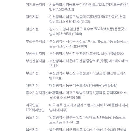
여의도동지점
서울특별시 영등포구 여의대방로67길 22 (여의도동) 태양
빌딩 705호 (07333)
경인지점
인천광역시 남동구 남동대로215번길 30 (고잔동) 인천종
합비즈니스센터 401호 (21633)
일산지점
경기도 고양시 일산동구 호수로 358-25 (백석동) 동문굿모
닝타워2차 915호 (10449)
부산북부지점
부산광역시 사상구 사상로 508 (모라동, 모라동 골든파크)
골든파크상가 202호 (46919)
부산중앙지점
부산광역시 부산진구 황령대로7번길 33 (범천동) 401호
부산센텀지점
부산광역시 해운대구 센텀중앙로 48 (우동) 에스하이테크
1311호
부산지점
부산광역시 부산진구 동천로 116 (전포동) 한신밴오피스
텔1011호
대전지점
대전광역시 동구 계족로 486-1 (용전동) 2층 (34543)
중소기업지원센타마포
서울특별시 마포구 백범로31길 8 (공덕동, 공덕SK리더스
뷰) Sk리더스뷰 201-518
미국연결
미국 뉴욕 샌디애고 달라스 캘리포니아 LA 애틀란타 내시
LEK회계법인
빌(테네시주)
송도지점
인천광역시 연수구 인천타워대로 323(송도동) 송도센트
로드 A동 1411~1415호
울산지점
울산광역시 남구 정동로 15-1 (삼산동) 삼산동 3층 안세울