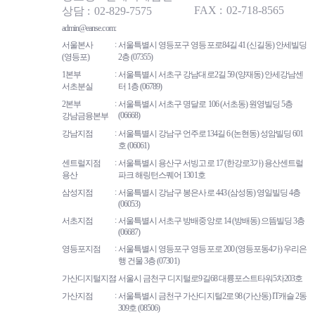
FAX
02-718-8565
상담
02-829-7575
admin@eanse.com
서울본사
서울특별시 영등포구 영등포로84길 41 (신길동) 안세빌딩
(영등포)
2층 (07355)
1본부
서울특별시 서초구 강남대로2길 59 (양재동) 안세강남센
서초분실
터 1층 (06789)
2본부
서울특별시 서초구 명달로 106 (서초동) 원영빌딩 5층
(06668)
강남금융본부
강남지점
서울특별시 강남구 언주로134길 6 (논현동) 성암빌딩 601
호 (06061)
센트럴지점
서울특별시 용산구 서빙고로 17 (한강로3가) 용산센트럴
용산
파크 해링턴스퀘어 1301호
삼성지점
서울특별시 강남구 봉은사로 443 (삼성동) 영일빌딩 4층
(06053)
서초지점
서울특별시 서초구 방배중앙로 14 (방배동) 으뜸빌딩 3층
(06687)
영등포지점
서울특별시 영등포구 영등포로 200 (영등포동4가) 우리은
행 건물 3층 (07301)
가산디지털지점
서울시 금천구 디지털로9길68 대륭포스트타워5차203호
가산지점
서울특별시 금천구 가산디지털2로 98 (가산동) IT캐슬 2동
309호 (08506)