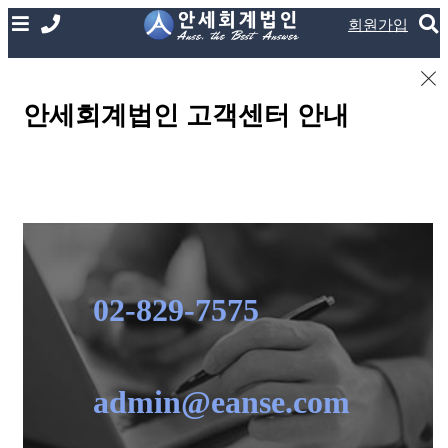
회원가입
안세회계법인 고객센터 안내
02-829-7575
admin@eanse.com