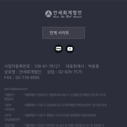
연계 사이트
사업자등록번호
108-81-78121
대표회계사
박윤종
상호명
안세회계법인
상담
02-829-7575
FAX
02-718-8565
admin@eanse.com
서울본사
서울특별시 영등포구 영등포로84길 41 (신길동) 안세빌딩 2층 (07355)
(영등포)
1본부
서울특별시 서초구 강남대로2길 59 (양재동) 안세강남센터 1층 (06789)
서초분실
2본부
서울특별시 서초구 명달로 106 (서초동) 원영빌딩 5층 (06668)
강남금융본부
강남지점
서울특별시 강남구 언주로134길 6 (논현동) 성암빌딩 601호 (06061)