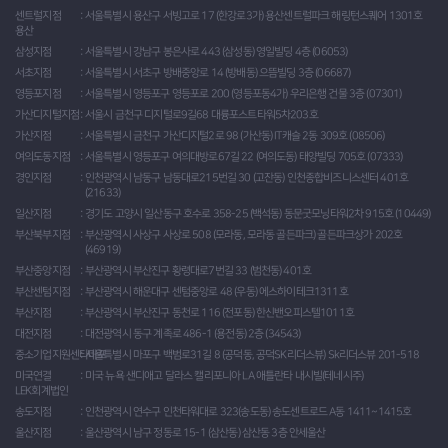
센트럴지점
서울특별시 용산구 서빙고로 17 (한강로3가) 용산센트럴파크 해링턴스퀘어 1301호
용산
삼성지점
서울특별시 강남구 봉은사로 443 (삼성동) 영일빌딩 4층 (06053)
서초지점
서울특별시 서초구 방배중앙로 14 (방배동) 으뜸빌딩 3층 (06687)
영등포지점
서울특별시 영등포구 영등포로 200 (영등포동4가) 우리은행 건물 3층 (07301)
가산디지털지점
서울시 금천구 디지털로9길68 대륭포스트타워5차203호
가산지점
서울특별시 금천구 가산디지털2로 98 (가산동) IT캐슬 2동 309호 (08506)
여의도동지점
서울특별시 영등포구 여의대방로67길 22 (여의도동) 태양빌딩 705호 (07333)
경인지점
인천광역시 남동구 남동대로215번길 30 (고잔동) 인천종합비즈니스센터 401호
(21633)
일산지점
경기도 고양시 일산동구 호수로 358-25 (백석동) 동문굿모닝타워2차 915호 (10449)
부산북부지점
부산광역시 사상구 사상로 508 (모라동, 모라동 골든파크) 골든파크상가 202호
(46919)
부산중앙지점
부산광역시 부산진구 황령대로7번길 33 (범천동) 401호
부산센텀지점
부산광역시 해운대구 센텀중앙로 48 (우동) 에스하이테크1311호
부산지점
부산광역시 부산진구 동천로 116 (전포동) 한신밴오피스텔1011호
대전지점
대전광역시 동구 계족로 486-1 (용전동) 2층 (34543)
중소기업지원센타마포
서울특별시 마포구 백범로31길 8 (공덕동, 공덕SK리더스뷰) Sk리더스뷰 201-518
미국연결
미국 뉴욕 샌디애고 달라스 캘리포니아 LA 애틀란타 내시빌(테네시주)
LEK회계법인
송도지점
인천광역시 연수구 인천타워대로 323(송도동) 송도센트로드 A동 1411~1415호
울산지점
울산광역시 남구 정동로 15-1 (삼산동) 삼산동 3층 안세울산