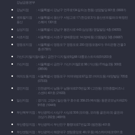
강남금융본부
강남지점
서울특별시 강남구 언주로134길 6 (논현동) 성암빌딩 601호 (06061)
센트럴지점
서울특별시 용산구 서빙고로 17 (한강로3가) 용산센트럴파크 해링턴
용산
스퀘어 1301호
삼성지점
서울특별시 강남구 봉은사로 443 (삼성동) 영일빌딩 4층 (06053)
서초지점
서울특별시 서초구 방배중앙로 14 (방배동) 으뜸빌딩 3층 (06687)
영등포지점
서울특별시 영등포구 영등포로 200 (영등포동4가) 우리은행 건물 3
층 (07301)
가산디지털지점
서울시 금천구 디지털로9길68 대륭포스트타워5차203호
가산지점
서울특별시 금천구 가산디지털2로 98 (가산동) IT캐슬 2동 309호
(08506)
여의도동지점
서울특별시 영등포구 여의대방로67길 22 (여의도동) 태양빌딩 705호
(07333)
경인지점
인천광역시 남동구 남동대로215번길 30 (고잔동) 인천종합비즈니
스센터 401호 (21633)
일산지점
경기도 고양시 일산동구 호수로 358-25 (백석동) 동문굿모닝타워2차
915호 (10449)
부산북부지점
부산광역시 사상구 사상로 508 (모라동, 모라동 골든파크) 골든파
크상가 202호 (46919)
부산중앙지점
부산광역시 부산진구 황령대로7번길 33 (범천동) 401호
부산센텀지점
부산광역시 해운대구 센텀중앙로 48 (우동) 에스하이테크1311호