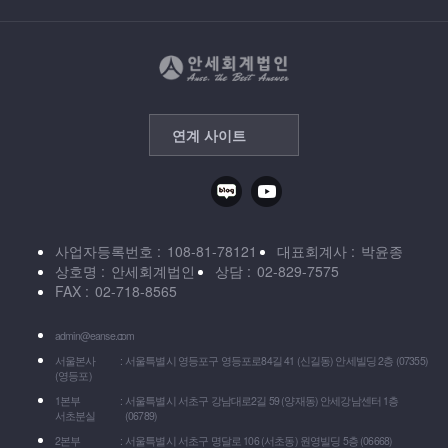
연계 사이트
사업자등록번호
108-81-78121
대표회계사
박윤종
상호명
안세회계법인
상담
02-829-7575
FAX
02-718-8565
admin@eanse.com
서울본사
서울특별시 영등포구 영등포로84길 41 (신길동) 안세빌딩 2층 (07355)
(영등포)
1본부
서울특별시 서초구 강남대로2길 59 (양재동) 안세강남센터 1층
서초분실
(06789)
2본부
서울특별시 서초구 명달로 106 (서초동) 원영빌딩 5층 (06668)