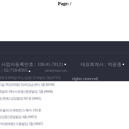
Page:
/
사업자등록번호
108-81-78121
대표회계사
박윤종
02-718-8565
admin@eanse.com
로84길 41 (신길동) 안세빌딩 2층 (07355)
rights reserved.
9 (양재동) 안세강남센터 1층 (06789)
 106 (서초동) 원영빌딩 5층 (06668)
동) 성암빌딩 601호 (06061)
트럴파크 해링턴스퀘어 1301호
동) 영일빌딩 4층 (06053)
방배동) 으뜸빌딩 3층 (06687)