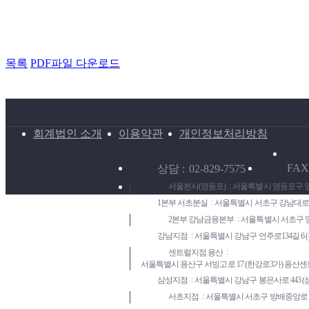
목록
PDF파일 다운로드
회계법인 소개
이용약관
개인정보처리방침
FAX
상담
02-829-7575
서울본사(영등포)
서울특별시 영등포구 영등포
1본부 서초분실
서울특별시 서초구 강남대로2길 5
2본부 강남금융본부
서울특별시 서초구 명달로
강남지점
서울특별시 강남구 언주로134길 6 (논현
센트럴지점 용산
서울특별시 용산구 서빙고로 17 (한강로3가) 용산센
삼성지점
서울특별시 강남구 봉은사로 443 (삼성
서초지점
서울특별시 서초구 방배중앙로 14 (