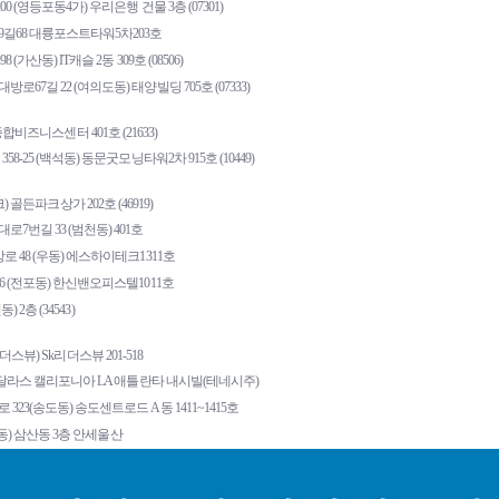
(영등포동4가) 우리은행 건물 3층 (07301)
길68 대륭포스트타워5차203호
산동) IT캐슬 2동 309호 (08506)
7길 22 (여의도동) 태양빌딩 705호 (07333)
비즈니스센터 401호 (21633)
-25 (백석동) 동문굿모닝타워2차 915호 (10449)
골든파크상가 202호 (46919)
7번길 33 (범천동) 401호
48 (우동) 에스하이테크1311호
 (전포동) 한신밴오피스텔1011호
 2층 (34543)
뷰) Sk리더스뷰 201-518
달라스 캘리포니아 LA 애틀란타 내시빌(테네시주)
23(송도동) 송도센트로드 A동 1411~1415호
동) 삼산동 3층 안세울산