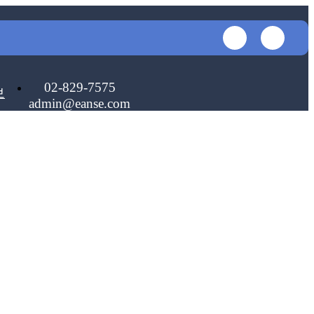
회원가입
로그인
투명성보고서
인트라넷
02-829-7575
보
admin@eanse.com