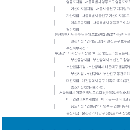
영등포지점
서울특별시 영등포구 영등포로 200 
가산디지털지점
서울시 금천구 디지털로9
가산지점
서울특별시 금천구 가산디지털2로 98 (가
여의도동지점
서울특별시 영등포구 여의대방로6
경인지점
인천광역시 남동구 남동대로215번길 30 (고잔동) 인천종합
일산지점
경기도 고양시 일산동구 호수로 358
부산북부지점
부산광역시 사상구 사상로 508 (모라동, 모라동 골든파크) 
부산중앙지점
부산광역시 부산진구 황령대로
부산센텀지점
부산광역시 해운대구 센텀중앙로 
부산지점
부산광역시 부산진구 동천로 116
대전지점
대전광역시 동구 계족로 486-1 (용전동)
중소기업지원센타마포
서울특별시 마포구 백범로31길 8 (공덕동, 공덕SK리더스
미국연결 LEK회계법인
미국 뉴욕 샌디애고 
송도지점
인천광역시 연수구 인천타워대로 3
울산지점
울산광역시 남구 정동로 15-1 (삼산