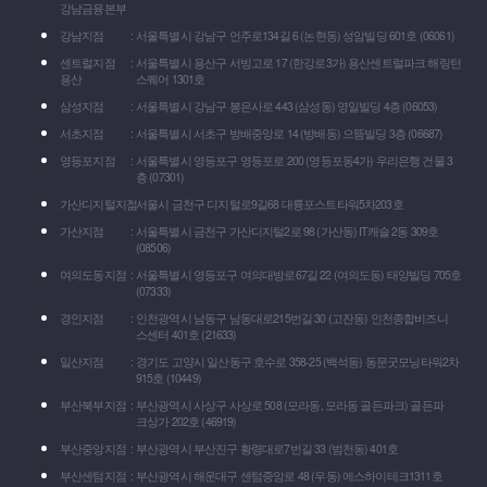
강남금융본부
강남지점
서울특별시 강남구 언주로134길 6 (논현동) 성암빌딩 601호 (06061)
센트럴지점
서울특별시 용산구 서빙고로 17 (한강로3가) 용산센트럴파크 해링턴
용산
스퀘어 1301호
삼성지점
서울특별시 강남구 봉은사로 443 (삼성동) 영일빌딩 4층 (06053)
서초지점
서울특별시 서초구 방배중앙로 14 (방배동) 으뜸빌딩 3층 (06687)
영등포지점
서울특별시 영등포구 영등포로 200 (영등포동4가) 우리은행 건물 3
층 (07301)
가산디지털지점
서울시 금천구 디지털로9길68 대륭포스트타워5차203호
가산지점
서울특별시 금천구 가산디지털2로 98 (가산동) IT캐슬 2동 309호
(08506)
여의도동지점
서울특별시 영등포구 여의대방로67길 22 (여의도동) 태양빌딩 705호
(07333)
경인지점
인천광역시 남동구 남동대로215번길 30 (고잔동) 인천종합비즈니
스센터 401호 (21633)
일산지점
경기도 고양시 일산동구 호수로 358-25 (백석동) 동문굿모닝타워2차
915호 (10449)
부산북부지점
부산광역시 사상구 사상로 508 (모라동, 모라동 골든파크) 골든파
크상가 202호 (46919)
부산중앙지점
부산광역시 부산진구 황령대로7번길 33 (범천동) 401호
부산센텀지점
부산광역시 해운대구 센텀중앙로 48 (우동) 에스하이테크1311호