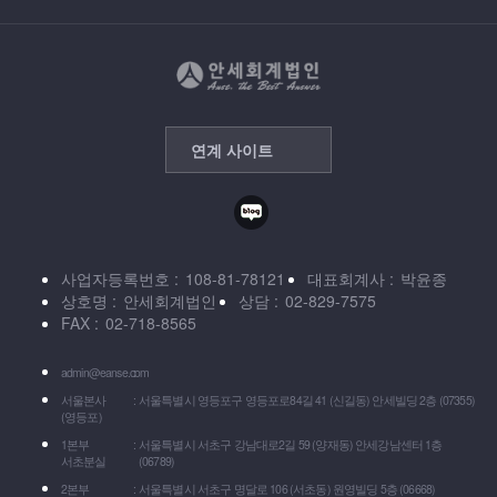
연계 사이트
사업자등록번호
108-81-78121
대표회계사
박윤종
상호명
안세회계법인
상담
02-829-7575
FAX
02-718-8565
admin@eanse.com
서울본사
서울특별시 영등포구 영등포로84길 41 (신길동) 안세빌딩 2층 (07355)
(영등포)
1본부
서울특별시 서초구 강남대로2길 59 (양재동) 안세강남센터 1층
서초분실
(06789)
2본부
서울특별시 서초구 명달로 106 (서초동) 원영빌딩 5층 (06668)