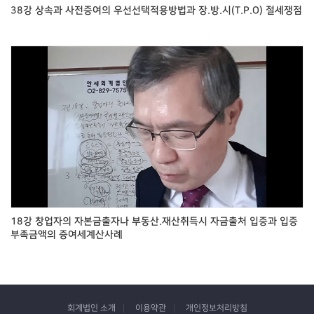
38강 상속과 사전증여의 우선선택적용방법과 장.방.시(T.P.O) 절세쟁점
18강 창업자의 자본금출자나 부동산.재산취득시 자금출처 입증과 입증
부족금액의 증여세계산사례
회계법인 소개
이용약관
개인정보처리방침