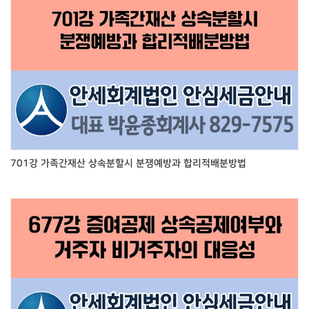
701강 가족간재산 상속분할시 분쟁예방과 합리적배분방법