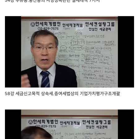
54강 부유층.중산층의 사망상속관련 절세대책 7가지
58강 세금신고목적 상속세.증여세법상의 기업가치평가구조개괄