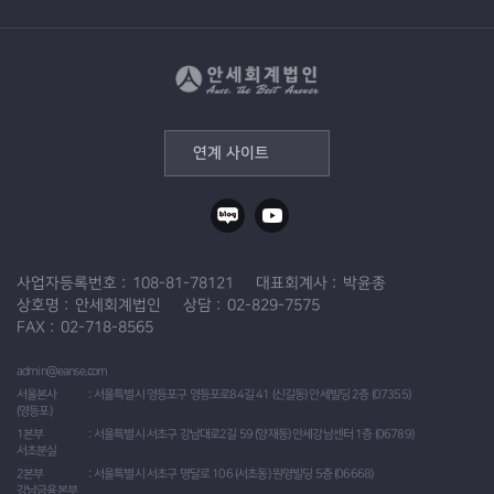
연계 사이트
사업자등록번호
108-81-78121
대표회계사
박윤종
상호명
안세회계법인
상담
02-829-7575
FAX
02-718-8565
admin@eanse.com
서울본사
서울특별시 영등포구 영등포로84길 41 (신길동) 안세빌딩 2층 (07355)
(영등포)
1본부
서울특별시 서초구 강남대로2길 59 (양재동) 안세강남센터 1층 (06789)
서초분실
2본부
서울특별시 서초구 명달로 106 (서초동) 원영빌딩 5층 (06668)
강남금융본부