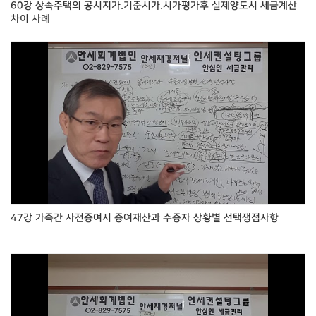
60강 상속주택의 공시지가.기준시가.시가평가후 실제양도시 세금계산
차이 사례
47강 가족간 사전증여시 증여재산과 수증자 상황별 선택쟁점사항