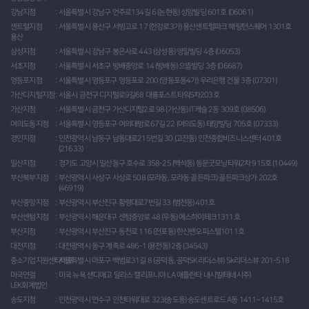
강남지점
서울특별시 강남구 언주로134길 6 (논현동) 성암빌딩 601호 (06061)
센트럴지점
서울특별시 용산구 서빙고로 17 (한강로3가) 용산센트럴파크 해링턴스퀘어 1301호
용산
삼성지점
서울특별시 강남구 봉은사로 443 (삼성동) 영일빌딩 4층 (06053)
서초지점
서울특별시 서초구 방배중앙로 14 (방배동) 으뜸빌딩 3층 (06687)
영등포지점
서울특별시 영등포구 영등포로 200 (영등포동4가) 우리은행 건물 3층 (07301)
가산디지털지점
서울시 금천구 디지털로9길68 대륭포스트타워5차203호
가산지점
서울특별시 금천구 가산디지털2로 98 (가산동) IT캐슬 2동 309호 (08506)
여의도동지점
서울특별시 영등포구 여의대방로67길 22 (여의도동) 태양빌딩 705호 (07333)
경인지점
인천광역시 남동구 남동대로215번길 30 (고잔동) 인천종합비즈니스센터 401호
(21633)
일산지점
경기도 고양시 일산동구 호수로 358-25 (백석동) 동문굿모닝타워2차 915호 (10449)
부산북부지점
부산광역시 사상구 사상로 508 (모라동, 모라동 골든파크) 골든파크상가 202호
(46919)
부산중앙지점
부산광역시 부산진구 황령대로7번길 33 (범천동) 401호
부산센텀지점
부산광역시 해운대구 센텀중앙로 48 (우동) 에스하이테크1311호
부산지점
부산광역시 부산진구 동천로 116 (전포동) 한신밴오피스텔1011호
대전지점
대전광역시 동구 계족로 486-1 (용전동) 2층 (34543)
중소기업지원센타마포
서울특별시 마포구 백범로31길 8 (공덕동, 공덕SK리더스뷰) Sk리더스뷰 201-518
미국연결
미국 뉴욕 샌디애고 달라스 캘리포니아 LA 애틀란타 내시빌(테네시주)
LEK회계법인
송도지점
인천광역시 연수구 인천타워대로 323(송도동) 송도센트로드 A동 1411~1415호